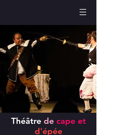
Théâtre
de
cape et
d'épée