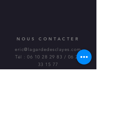
NOUS CONTACTER
eric@lagardedesclayes.com
Tél :
06 10 28 29 83
/
06 20
33 15 77
FAQ : Acceptez-vous les débutants ?
Oui tout à fait ! Que vous soyez ou non
escrimeur. Que vous ayez ou non pratiqué auprès
d'un Maître d'Armes l'escrime, l'escrime
ancienne, le fleuret, le sabre, la rapière, la dague,
le fléau...Nous acceptons tout le monde à partir
de 16 ans. Un certificat médical vous sera juste
demandé.
Quel type d'escrime pratiquez-vous ?